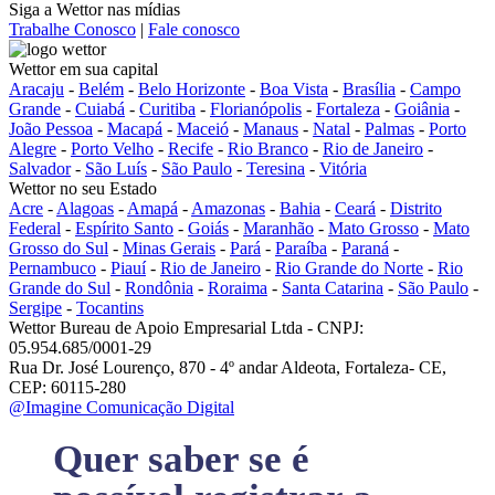
Siga a Wettor nas mídias
Trabalhe Conosco
|
Fale conosco
Wettor em sua capital
Aracaju
-
Belém
-
Belo Horizonte
-
Boa Vista
-
Brasília
-
Campo
Grande
-
Cuiabá
-
Curitiba
-
Florianópolis
-
Fortaleza
-
Goiânia
-
João Pessoa
-
Macapá
-
Maceió
-
Manaus
-
Natal
-
Palmas
-
Porto
Alegre
-
Porto Velho
-
Recife
-
Rio Branco
-
Rio de Janeiro
-
Salvador
-
São Luís
-
São Paulo
-
Teresina
-
Vitória
Wettor no seu Estado
Acre
-
Alagoas
-
Amapá
-
Amazonas
-
Bahia
-
Ceará
-
Distrito
Federal
-
Espírito Santo
-
Goiás
-
Maranhão
-
Mato Grosso
-
Mato
Grosso do Sul
-
Minas Gerais
-
Pará
-
Paraíba
-
Paraná
-
Pernambuco
-
Piauí
-
Rio de Janeiro
-
Rio Grande do Norte
-
Rio
Grande do Sul
-
Rondônia
-
Roraima
-
Santa Catarina
-
São Paulo
-
Sergipe
-
Tocantins
Wettor Bureau de Apoio Empresarial Ltda - CNPJ:
05.954.685/0001-29
Rua Dr. José Lourenço, 870 - 4º andar Aldeota, Fortaleza- CE,
CEP: 60115-280
@Imagine Comunicação Digital
Quer saber se é