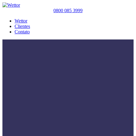
0800 085 3999
Wettor
Clientes
Contato