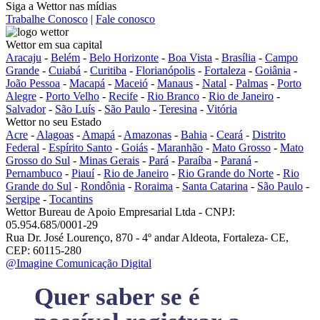
Siga a Wettor nas mídias
Trabalhe Conosco
|
Fale conosco
Wettor em sua capital
Aracaju
-
Belém
-
Belo Horizonte
-
Boa Vista
-
Brasília
-
Campo
Grande
-
Cuiabá
-
Curitiba
-
Florianópolis
-
Fortaleza
-
Goiânia
-
João Pessoa
-
Macapá
-
Maceió
-
Manaus
-
Natal
-
Palmas
-
Porto
Alegre
-
Porto Velho
-
Recife
-
Rio Branco
-
Rio de Janeiro
-
Salvador
-
São Luís
-
São Paulo
-
Teresina
-
Vitória
Wettor no seu Estado
Acre
-
Alagoas
-
Amapá
-
Amazonas
-
Bahia
-
Ceará
-
Distrito
Federal
-
Espírito Santo
-
Goiás
-
Maranhão
-
Mato Grosso
-
Mato
Grosso do Sul
-
Minas Gerais
-
Pará
-
Paraíba
-
Paraná
-
Pernambuco
-
Piauí
-
Rio de Janeiro
-
Rio Grande do Norte
-
Rio
Grande do Sul
-
Rondônia
-
Roraima
-
Santa Catarina
-
São Paulo
-
Sergipe
-
Tocantins
Wettor Bureau de Apoio Empresarial Ltda - CNPJ:
05.954.685/0001-29
Rua Dr. José Lourenço, 870 - 4º andar Aldeota, Fortaleza- CE,
CEP: 60115-280
@Imagine Comunicação Digital
Quer saber se é