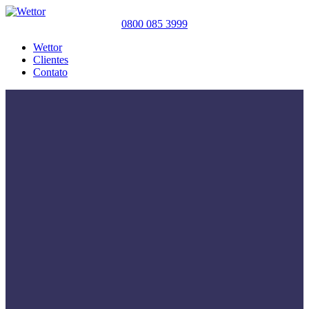
0800 085 3999
Wettor
Clientes
Contato