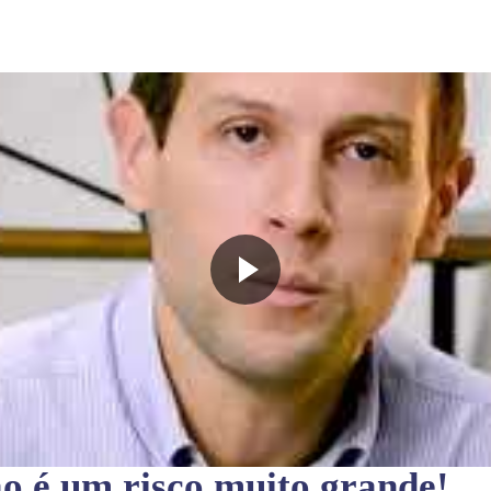
ão
é um risco muito grande!