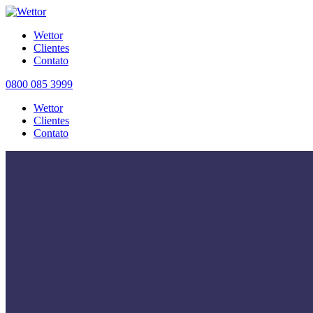
Wettor
Clientes
Contato
0800 085 3999
Wettor
Clientes
Contato