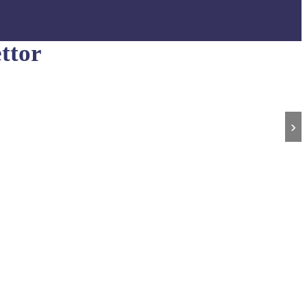
ttor
›