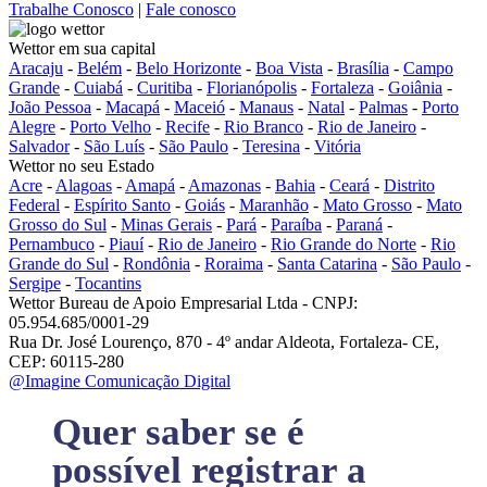
Trabalhe Conosco
|
Fale conosco
Wettor em sua capital
Aracaju
-
Belém
-
Belo Horizonte
-
Boa Vista
-
Brasília
-
Campo
Grande
-
Cuiabá
-
Curitiba
-
Florianópolis
-
Fortaleza
-
Goiânia
-
João Pessoa
-
Macapá
-
Maceió
-
Manaus
-
Natal
-
Palmas
-
Porto
Alegre
-
Porto Velho
-
Recife
-
Rio Branco
-
Rio de Janeiro
-
Salvador
-
São Luís
-
São Paulo
-
Teresina
-
Vitória
Wettor no seu Estado
Acre
-
Alagoas
-
Amapá
-
Amazonas
-
Bahia
-
Ceará
-
Distrito
Federal
-
Espírito Santo
-
Goiás
-
Maranhão
-
Mato Grosso
-
Mato
Grosso do Sul
-
Minas Gerais
-
Pará
-
Paraíba
-
Paraná
-
Pernambuco
-
Piauí
-
Rio de Janeiro
-
Rio Grande do Norte
-
Rio
Grande do Sul
-
Rondônia
-
Roraima
-
Santa Catarina
-
São Paulo
-
Sergipe
-
Tocantins
Wettor Bureau de Apoio Empresarial Ltda - CNPJ:
05.954.685/0001-29
Rua Dr. José Lourenço, 870 - 4º andar Aldeota, Fortaleza- CE,
CEP: 60115-280
@Imagine Comunicação Digital
Quer saber se é
possível registrar a