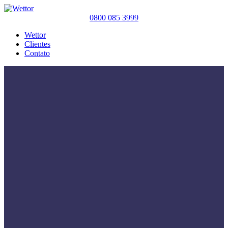
0800 085 3999
Wettor
Clientes
Contato