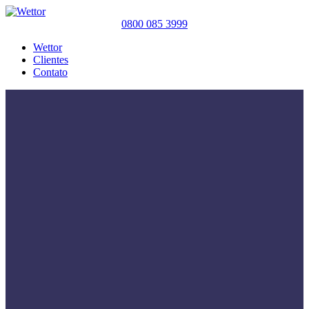
0800 085 3999
Wettor
Clientes
Contato