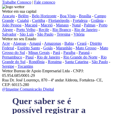
Trabalhe Conosco
|
Fale conosco
Wettor em sua capital
Aracaju
-
Belém
-
Belo Horizonte
-
Boa Vista
-
Brasília
-
Campo
Grande
-
Cuiabá
-
Curitiba
-
Florianópolis
-
Fortaleza
-
Goiânia
-
João Pessoa
-
Macapá
-
Maceió
-
Manaus
-
Natal
-
Palmas
-
Porto
Alegre
-
Porto Velho
-
Recife
-
Rio Branco
-
Rio de Janeiro
-
Salvador
-
São Luís
-
São Paulo
-
Teresina
-
Vitória
Wettor no seu Estado
Acre
-
Alagoas
-
Amapá
-
Amazonas
-
Bahia
-
Ceará
-
Distrito
Federal
-
Espírito Santo
-
Goiás
-
Maranhão
-
Mato Grosso
-
Mato
Grosso do Sul
-
Minas Gerais
-
Pará
-
Paraíba
-
Paraná
-
Pernambuco
-
Piauí
-
Rio de Janeiro
-
Rio Grande do Norte
-
Rio
Grande do Sul
-
Rondônia
-
Roraima
-
Santa Catarina
-
São Paulo
-
Sergipe
-
Tocantins
Wettor Bureau de Apoio Empresarial Ltda - CNPJ:
05.954.685/0001-29
Rua Dr. José Lourenço, 870 - 4º andar Aldeota, Fortaleza- CE,
CEP: 60115-280
@Imagine Comunicação Digital
Quer saber se é
possível registrar a