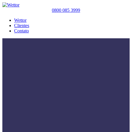
0800 085 3999
Wettor
Clientes
Contato