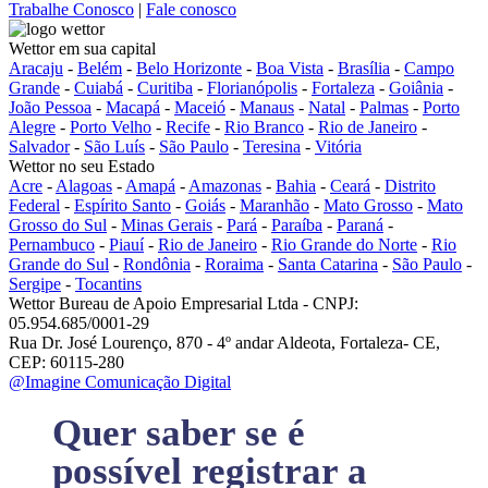
Trabalhe Conosco
|
Fale conosco
Wettor em sua capital
Aracaju
-
Belém
-
Belo Horizonte
-
Boa Vista
-
Brasília
-
Campo
Grande
-
Cuiabá
-
Curitiba
-
Florianópolis
-
Fortaleza
-
Goiânia
-
João Pessoa
-
Macapá
-
Maceió
-
Manaus
-
Natal
-
Palmas
-
Porto
Alegre
-
Porto Velho
-
Recife
-
Rio Branco
-
Rio de Janeiro
-
Salvador
-
São Luís
-
São Paulo
-
Teresina
-
Vitória
Wettor no seu Estado
Acre
-
Alagoas
-
Amapá
-
Amazonas
-
Bahia
-
Ceará
-
Distrito
Federal
-
Espírito Santo
-
Goiás
-
Maranhão
-
Mato Grosso
-
Mato
Grosso do Sul
-
Minas Gerais
-
Pará
-
Paraíba
-
Paraná
-
Pernambuco
-
Piauí
-
Rio de Janeiro
-
Rio Grande do Norte
-
Rio
Grande do Sul
-
Rondônia
-
Roraima
-
Santa Catarina
-
São Paulo
-
Sergipe
-
Tocantins
Wettor Bureau de Apoio Empresarial Ltda - CNPJ:
05.954.685/0001-29
Rua Dr. José Lourenço, 870 - 4º andar Aldeota, Fortaleza- CE,
CEP: 60115-280
@Imagine Comunicação Digital
Quer saber se é
possível registrar a