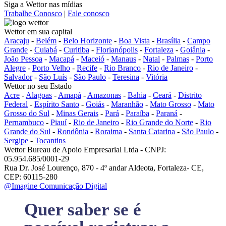
Siga a Wettor nas mídias
Trabalhe Conosco
|
Fale conosco
Wettor em sua capital
Aracaju
-
Belém
-
Belo Horizonte
-
Boa Vista
-
Brasília
-
Campo
Grande
-
Cuiabá
-
Curitiba
-
Florianópolis
-
Fortaleza
-
Goiânia
-
João Pessoa
-
Macapá
-
Maceió
-
Manaus
-
Natal
-
Palmas
-
Porto
Alegre
-
Porto Velho
-
Recife
-
Rio Branco
-
Rio de Janeiro
-
Salvador
-
São Luís
-
São Paulo
-
Teresina
-
Vitória
Wettor no seu Estado
Acre
-
Alagoas
-
Amapá
-
Amazonas
-
Bahia
-
Ceará
-
Distrito
Federal
-
Espírito Santo
-
Goiás
-
Maranhão
-
Mato Grosso
-
Mato
Grosso do Sul
-
Minas Gerais
-
Pará
-
Paraíba
-
Paraná
-
Pernambuco
-
Piauí
-
Rio de Janeiro
-
Rio Grande do Norte
-
Rio
Grande do Sul
-
Rondônia
-
Roraima
-
Santa Catarina
-
São Paulo
-
Sergipe
-
Tocantins
Wettor Bureau de Apoio Empresarial Ltda - CNPJ:
05.954.685/0001-29
Rua Dr. José Lourenço, 870 - 4º andar Aldeota, Fortaleza- CE,
CEP: 60115-280
@Imagine Comunicação Digital
Quer saber se é