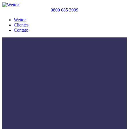
0800 085 3999
Wettor
Clientes
Contato