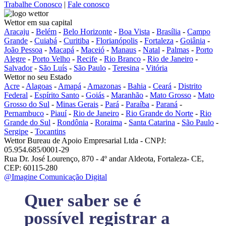
Trabalhe Conosco
|
Fale conosco
Wettor em sua capital
Aracaju
-
Belém
-
Belo Horizonte
-
Boa Vista
-
Brasília
-
Campo
Grande
-
Cuiabá
-
Curitiba
-
Florianópolis
-
Fortaleza
-
Goiânia
-
João Pessoa
-
Macapá
-
Maceió
-
Manaus
-
Natal
-
Palmas
-
Porto
Alegre
-
Porto Velho
-
Recife
-
Rio Branco
-
Rio de Janeiro
-
Salvador
-
São Luís
-
São Paulo
-
Teresina
-
Vitória
Wettor no seu Estado
Acre
-
Alagoas
-
Amapá
-
Amazonas
-
Bahia
-
Ceará
-
Distrito
Federal
-
Espírito Santo
-
Goiás
-
Maranhão
-
Mato Grosso
-
Mato
Grosso do Sul
-
Minas Gerais
-
Pará
-
Paraíba
-
Paraná
-
Pernambuco
-
Piauí
-
Rio de Janeiro
-
Rio Grande do Norte
-
Rio
Grande do Sul
-
Rondônia
-
Roraima
-
Santa Catarina
-
São Paulo
-
Sergipe
-
Tocantins
Wettor Bureau de Apoio Empresarial Ltda - CNPJ:
05.954.685/0001-29
Rua Dr. José Lourenço, 870 - 4º andar Aldeota, Fortaleza- CE,
CEP: 60115-280
@Imagine Comunicação Digital
Quer saber se é
possível registrar a