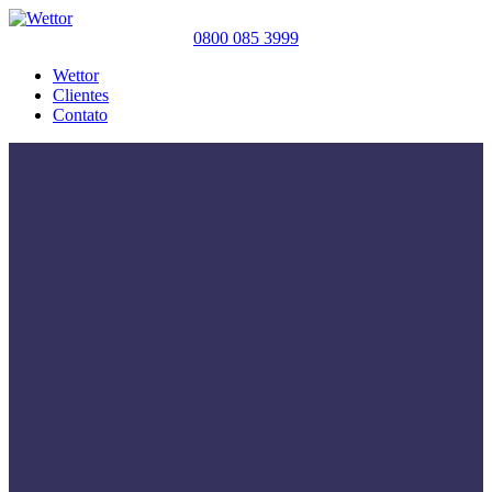
0800 085 3999
Wettor
Clientes
Contato