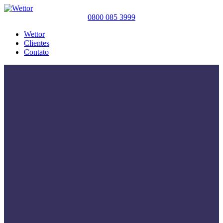
0800 085 3999
Wettor
Clientes
Contato