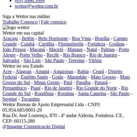
(85) 3066.3999
wettor@wettor.com.br
Siga a Wettor nas mídias
Trabalhe Conosco
|
Fale conosco
Wettor em sua capital
Aracaju
-
Belém
-
Belo Horizonte
-
Boa Vista
-
Brasília
-
Campo
Grande
-
Cuiabá
-
Curitiba
-
Florianópolis
-
Fortaleza
-
Goiânia
-
João Pessoa
-
Macapá
-
Maceió
-
Manaus
-
Natal
-
Palmas
-
Porto
Alegre
-
Porto Velho
-
Recife
-
Rio Branco
-
Rio de Janeiro
-
Salvador
-
São Luís
-
São Paulo
-
Teresina
-
Vitória
Wettor no seu Estado
Acre
-
Alagoas
-
Amapá
-
Amazonas
-
Bahia
-
Ceará
-
Distrito
Federal
-
Espírito Santo
-
Goiás
-
Maranhão
-
Mato Grosso
-
Mato
Grosso do Sul
-
Minas Gerais
-
Pará
-
Paraíba
-
Paraná
-
Pernambuco
-
Piauí
-
Rio de Janeiro
-
Rio Grande do Norte
-
Rio
Grande do Sul
-
Rondônia
-
Roraima
-
Santa Catarina
-
São Paulo
-
Sergipe
-
Tocantins
Wettor Bureau de Apoio Empresarial Ltda - CNPJ:
05.954.685/0001-29
Rua Dr. José Lourenço, 870 - 4º andar Aldeota, Fortaleza- CE,
CEP: 60115-280
@Imagine Comunicação Digital