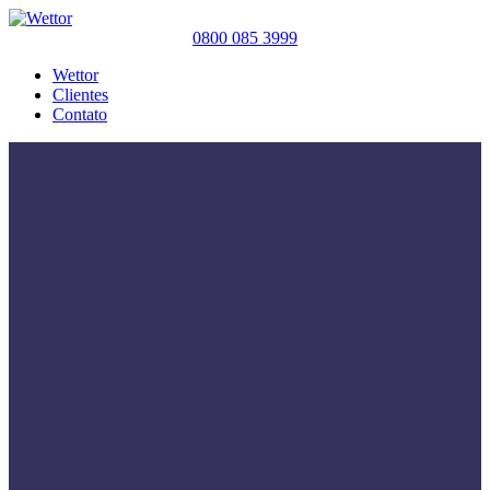
0800 085 3999
Wettor
Clientes
Contato