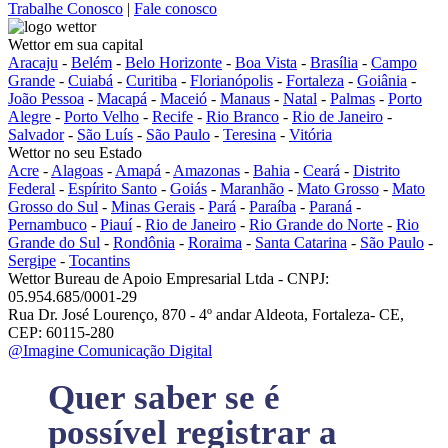
Trabalhe Conosco
|
Fale conosco
Wettor em sua capital
Aracaju
-
Belém
-
Belo Horizonte
-
Boa Vista
-
Brasília
-
Campo
Grande
-
Cuiabá
-
Curitiba
-
Florianópolis
-
Fortaleza
-
Goiânia
-
João Pessoa
-
Macapá
-
Maceió
-
Manaus
-
Natal
-
Palmas
-
Porto
Alegre
-
Porto Velho
-
Recife
-
Rio Branco
-
Rio de Janeiro
-
Salvador
-
São Luís
-
São Paulo
-
Teresina
-
Vitória
Wettor no seu Estado
Acre
-
Alagoas
-
Amapá
-
Amazonas
-
Bahia
-
Ceará
-
Distrito
Federal
-
Espírito Santo
-
Goiás
-
Maranhão
-
Mato Grosso
-
Mato
Grosso do Sul
-
Minas Gerais
-
Pará
-
Paraíba
-
Paraná
-
Pernambuco
-
Piauí
-
Rio de Janeiro
-
Rio Grande do Norte
-
Rio
Grande do Sul
-
Rondônia
-
Roraima
-
Santa Catarina
-
São Paulo
-
Sergipe
-
Tocantins
Wettor Bureau de Apoio Empresarial Ltda - CNPJ:
05.954.685/0001-29
Rua Dr. José Lourenço, 870 - 4º andar Aldeota, Fortaleza- CE,
CEP: 60115-280
@Imagine Comunicação Digital
Quer saber se é
possível registrar a