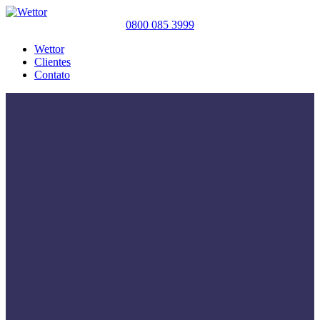
0800 085 3999
Wettor
Clientes
Contato