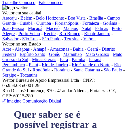
Trabalhe Conosco
|
Fale conosco
Wettor em sua capital
Aracaju
-
Belém
-
Belo Horizonte
-
Boa Vista
-
Brasília
-
Campo
Grande
-
Cuiabá
-
Curitiba
-
Florianópolis
-
Fortaleza
-
Goiânia
-
João Pessoa
-
Macapá
-
Maceió
-
Manaus
-
Natal
-
Palmas
-
Porto
Alegre
-
Porto Velho
-
Recife
-
Rio Branco
-
Rio de Janeiro
-
Salvador
-
São Luís
-
São Paulo
-
Teresina
-
Vitória
Wettor no seu Estado
Acre
-
Alagoas
-
Amapá
-
Amazonas
-
Bahia
-
Ceará
-
Distrito
Federal
-
Espírito Santo
-
Goiás
-
Maranhão
-
Mato Grosso
-
Mato
Grosso do Sul
-
Minas Gerais
-
Pará
-
Paraíba
-
Paraná
-
Pernambuco
-
Piauí
-
Rio de Janeiro
-
Rio Grande do Norte
-
Rio
Grande do Sul
-
Rondônia
-
Roraima
-
Santa Catarina
-
São Paulo
-
Sergipe
-
Tocantins
Wettor Bureau de Apoio Empresarial Ltda - CNPJ:
05.954.685/0001-29
Rua Dr. José Lourenço, 870 - 4º andar Aldeota, Fortaleza- CE,
CEP: 60115-280
@Imagine Comunicação Digital
Quer saber se é
possível registrar a