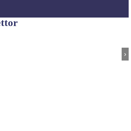
ttor
›