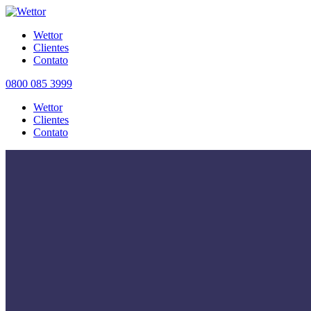
Wettor
Clientes
Contato
0800 085 3999
Wettor
Clientes
Contato