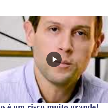
ão
é um risco muito grande!