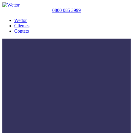
0800 085 3999
Wettor
Clientes
Contato