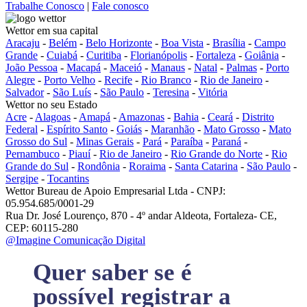
Trabalhe Conosco
|
Fale conosco
Wettor em sua capital
Aracaju
-
Belém
-
Belo Horizonte
-
Boa Vista
-
Brasília
-
Campo
Grande
-
Cuiabá
-
Curitiba
-
Florianópolis
-
Fortaleza
-
Goiânia
-
João Pessoa
-
Macapá
-
Maceió
-
Manaus
-
Natal
-
Palmas
-
Porto
Alegre
-
Porto Velho
-
Recife
-
Rio Branco
-
Rio de Janeiro
-
Salvador
-
São Luís
-
São Paulo
-
Teresina
-
Vitória
Wettor no seu Estado
Acre
-
Alagoas
-
Amapá
-
Amazonas
-
Bahia
-
Ceará
-
Distrito
Federal
-
Espírito Santo
-
Goiás
-
Maranhão
-
Mato Grosso
-
Mato
Grosso do Sul
-
Minas Gerais
-
Pará
-
Paraíba
-
Paraná
-
Pernambuco
-
Piauí
-
Rio de Janeiro
-
Rio Grande do Norte
-
Rio
Grande do Sul
-
Rondônia
-
Roraima
-
Santa Catarina
-
São Paulo
-
Sergipe
-
Tocantins
Wettor Bureau de Apoio Empresarial Ltda - CNPJ:
05.954.685/0001-29
Rua Dr. José Lourenço, 870 - 4º andar Aldeota, Fortaleza- CE,
CEP: 60115-280
@Imagine Comunicação Digital
Quer saber se é
possível registrar a