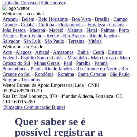
Trabalhe Conosco
|
Fale conosco
Wettor em sua capital
Aracaju
-
Belém
-
Belo Horizonte
-
Boa Vista
-
Brasília
-
Campo
Grande
-
Cuiabá
-
Curitiba
-
Florianópolis
-
Fortaleza
-
Goiânia
-
João Pessoa
-
Macapá
-
Maceió
-
Manaus
-
Natal
-
Palmas
-
Porto
Alegre
-
Porto Velho
-
Recife
-
Rio Branco
-
Rio de Janeiro
-
Salvador
-
São Luís
-
São Paulo
-
Teresina
-
Vitória
Wettor no seu Estado
Acre
-
Alagoas
-
Amapá
-
Amazonas
-
Bahia
-
Ceará
-
Distrito
Federal
-
Espírito Santo
-
Goiás
-
Maranhão
-
Mato Grosso
-
Mato
Grosso do Sul
-
Minas Gerais
-
Pará
-
Paraíba
-
Paraná
-
Pernambuco
-
Piauí
-
Rio de Janeiro
-
Rio Grande do Norte
-
Rio
Grande do Sul
-
Rondônia
-
Roraima
-
Santa Catarina
-
São Paulo
-
Sergipe
-
Tocantins
Wettor Bureau de Apoio Empresarial Ltda - CNPJ:
05.954.685/0001-29
Rua Dr. José Lourenço, 870 - 4º andar Aldeota, Fortaleza- CE,
CEP: 60115-280
@Imagine Comunicação Digital
Quer saber se é
possível registrar a