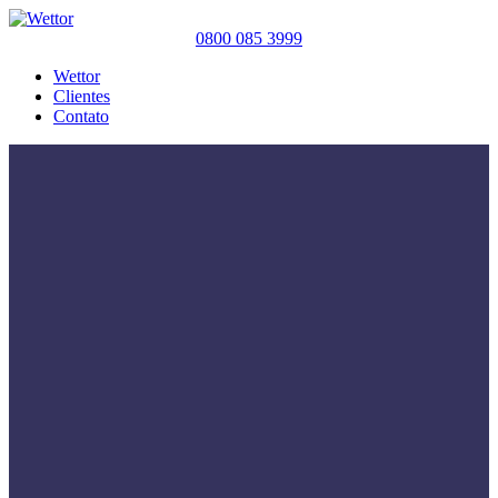
0800 085 3999
Wettor
Clientes
Contato