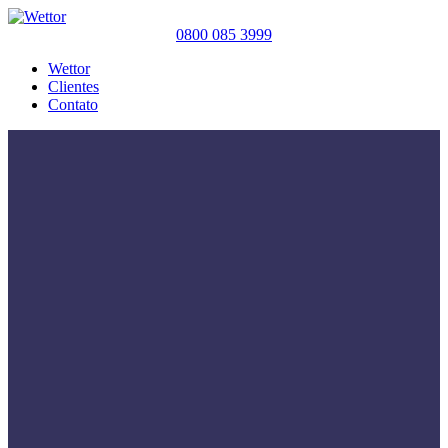
0800 085 3999
Wettor
Clientes
Contato