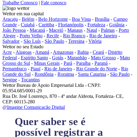
Trabalhe Conosco
|
Fale conosco
Wettor em sua capital
Aracaju
-
Belém
-
Belo Horizonte
-
Boa Vista
-
Brasília
-
Campo
Grande
-
Cuiabá
-
Curitiba
-
Florianópolis
-
Fortaleza
-
Goiânia
-
João Pessoa
-
Macapá
-
Maceió
-
Manaus
-
Natal
-
Palmas
-
Porto
Alegre
-
Porto Velho
-
Recife
-
Rio Branco
-
Rio de Janeiro
-
Salvador
-
São Luís
-
São Paulo
-
Teresina
-
Vitória
Wettor no seu Estado
Acre
-
Alagoas
-
Amapá
-
Amazonas
-
Bahia
-
Ceará
-
Distrito
Federal
-
Espírito Santo
-
Goiás
-
Maranhão
-
Mato Grosso
-
Mato
Grosso do Sul
-
Minas Gerais
-
Pará
-
Paraíba
-
Paraná
-
Pernambuco
-
Piauí
-
Rio de Janeiro
-
Rio Grande do Norte
-
Rio
Grande do Sul
-
Rondônia
-
Roraima
-
Santa Catarina
-
São Paulo
-
Sergipe
-
Tocantins
Wettor Bureau de Apoio Empresarial Ltda - CNPJ:
05.954.685/0001-29
Rua Dr. José Lourenço, 870 - 4º andar Aldeota, Fortaleza- CE,
CEP: 60115-280
@Imagine Comunicação Digital
Quer saber se é
possível registrar a