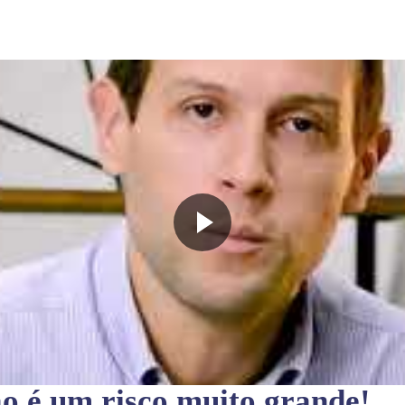
ão
é um risco muito grande!