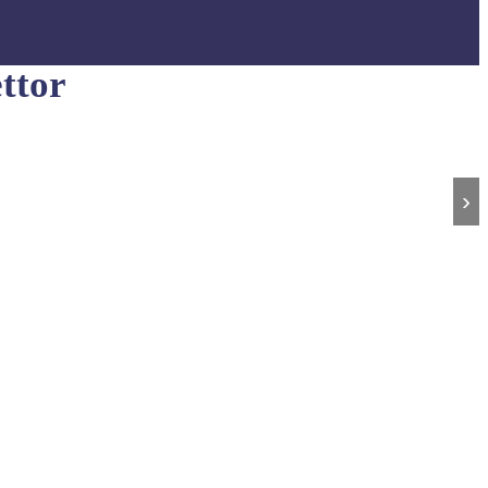
ttor
›