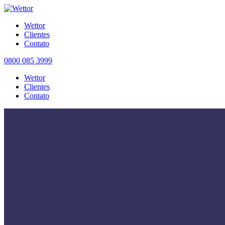
Wettor
Clientes
Contato
0800 085 3999
Wettor
Clientes
Contato