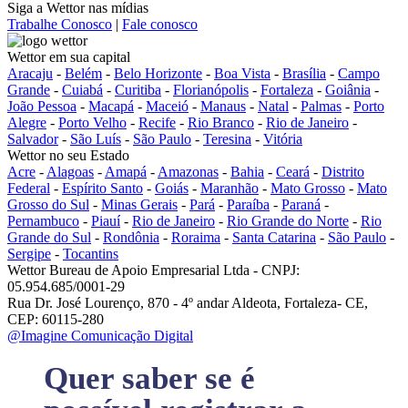
Siga a Wettor nas mídias
Trabalhe Conosco
|
Fale conosco
Wettor em sua capital
Aracaju
-
Belém
-
Belo Horizonte
-
Boa Vista
-
Brasília
-
Campo
Grande
-
Cuiabá
-
Curitiba
-
Florianópolis
-
Fortaleza
-
Goiânia
-
João Pessoa
-
Macapá
-
Maceió
-
Manaus
-
Natal
-
Palmas
-
Porto
Alegre
-
Porto Velho
-
Recife
-
Rio Branco
-
Rio de Janeiro
-
Salvador
-
São Luís
-
São Paulo
-
Teresina
-
Vitória
Wettor no seu Estado
Acre
-
Alagoas
-
Amapá
-
Amazonas
-
Bahia
-
Ceará
-
Distrito
Federal
-
Espírito Santo
-
Goiás
-
Maranhão
-
Mato Grosso
-
Mato
Grosso do Sul
-
Minas Gerais
-
Pará
-
Paraíba
-
Paraná
-
Pernambuco
-
Piauí
-
Rio de Janeiro
-
Rio Grande do Norte
-
Rio
Grande do Sul
-
Rondônia
-
Roraima
-
Santa Catarina
-
São Paulo
-
Sergipe
-
Tocantins
Wettor Bureau de Apoio Empresarial Ltda - CNPJ:
05.954.685/0001-29
Rua Dr. José Lourenço, 870 - 4º andar Aldeota, Fortaleza- CE,
CEP: 60115-280
@Imagine Comunicação Digital
Quer saber se é