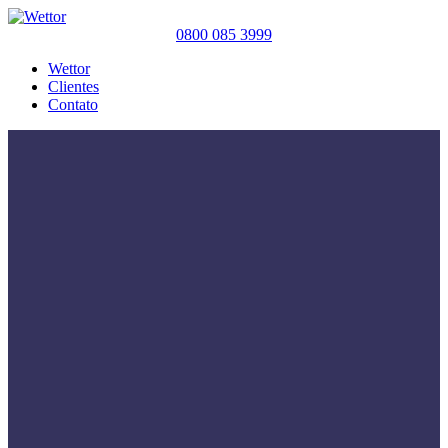
0800 085 3999
Wettor
Clientes
Contato