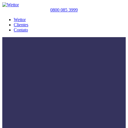
0800 085 3999
Wettor
Clientes
Contato