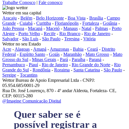
Trabalhe Conosco
|
Fale conosco
Wettor em sua capital
Aracaju
-
Belém
-
Belo Horizonte
-
Boa Vista
-
Brasília
-
Campo
Grande
-
Cuiabá
-
Curitiba
-
Florianópolis
-
Fortaleza
-
Goiânia
-
João Pessoa
-
Macapá
-
Maceió
-
Manaus
-
Natal
-
Palmas
-
Porto
Alegre
-
Porto Velho
-
Recife
-
Rio Branco
-
Rio de Janeiro
-
Salvador
-
São Luís
-
São Paulo
-
Teresina
-
Vitória
Wettor no seu Estado
Acre
-
Alagoas
-
Amapá
-
Amazonas
-
Bahia
-
Ceará
-
Distrito
Federal
-
Espírito Santo
-
Goiás
-
Maranhão
-
Mato Grosso
-
Mato
Grosso do Sul
-
Minas Gerais
-
Pará
-
Paraíba
-
Paraná
-
Pernambuco
-
Piauí
-
Rio de Janeiro
-
Rio Grande do Norte
-
Rio
Grande do Sul
-
Rondônia
-
Roraima
-
Santa Catarina
-
São Paulo
-
Sergipe
-
Tocantins
Wettor Bureau de Apoio Empresarial Ltda - CNPJ:
05.954.685/0001-29
Rua Dr. José Lourenço, 870 - 4º andar Aldeota, Fortaleza- CE,
CEP: 60115-280
@Imagine Comunicação Digital
Quer saber se é
possível registrar a