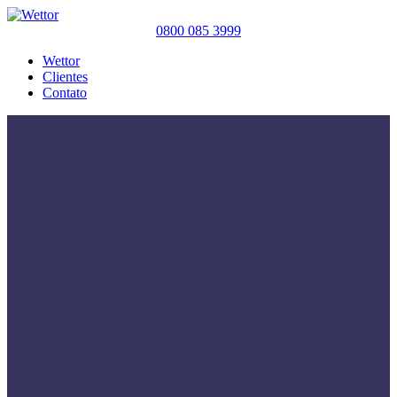
0800 085 3999
Wettor
Clientes
Contato