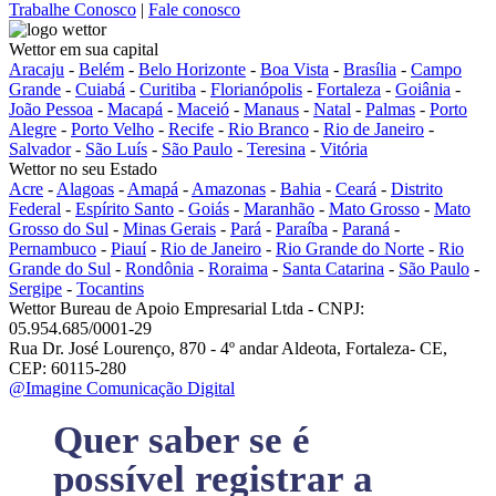
Trabalhe Conosco
|
Fale conosco
Wettor em sua capital
Aracaju
-
Belém
-
Belo Horizonte
-
Boa Vista
-
Brasília
-
Campo
Grande
-
Cuiabá
-
Curitiba
-
Florianópolis
-
Fortaleza
-
Goiânia
-
João Pessoa
-
Macapá
-
Maceió
-
Manaus
-
Natal
-
Palmas
-
Porto
Alegre
-
Porto Velho
-
Recife
-
Rio Branco
-
Rio de Janeiro
-
Salvador
-
São Luís
-
São Paulo
-
Teresina
-
Vitória
Wettor no seu Estado
Acre
-
Alagoas
-
Amapá
-
Amazonas
-
Bahia
-
Ceará
-
Distrito
Federal
-
Espírito Santo
-
Goiás
-
Maranhão
-
Mato Grosso
-
Mato
Grosso do Sul
-
Minas Gerais
-
Pará
-
Paraíba
-
Paraná
-
Pernambuco
-
Piauí
-
Rio de Janeiro
-
Rio Grande do Norte
-
Rio
Grande do Sul
-
Rondônia
-
Roraima
-
Santa Catarina
-
São Paulo
-
Sergipe
-
Tocantins
Wettor Bureau de Apoio Empresarial Ltda - CNPJ:
05.954.685/0001-29
Rua Dr. José Lourenço, 870 - 4º andar Aldeota, Fortaleza- CE,
CEP: 60115-280
@Imagine Comunicação Digital
Quer saber se é
possível registrar a