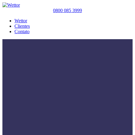
0800 085 3999
Wettor
Clientes
Contato