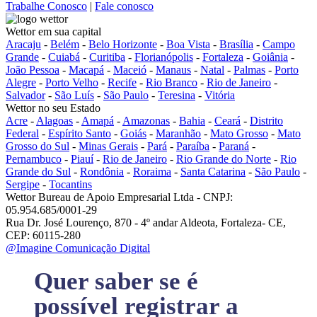
Trabalhe Conosco
|
Fale conosco
Wettor em sua capital
Aracaju
-
Belém
-
Belo Horizonte
-
Boa Vista
-
Brasília
-
Campo
Grande
-
Cuiabá
-
Curitiba
-
Florianópolis
-
Fortaleza
-
Goiânia
-
João Pessoa
-
Macapá
-
Maceió
-
Manaus
-
Natal
-
Palmas
-
Porto
Alegre
-
Porto Velho
-
Recife
-
Rio Branco
-
Rio de Janeiro
-
Salvador
-
São Luís
-
São Paulo
-
Teresina
-
Vitória
Wettor no seu Estado
Acre
-
Alagoas
-
Amapá
-
Amazonas
-
Bahia
-
Ceará
-
Distrito
Federal
-
Espírito Santo
-
Goiás
-
Maranhão
-
Mato Grosso
-
Mato
Grosso do Sul
-
Minas Gerais
-
Pará
-
Paraíba
-
Paraná
-
Pernambuco
-
Piauí
-
Rio de Janeiro
-
Rio Grande do Norte
-
Rio
Grande do Sul
-
Rondônia
-
Roraima
-
Santa Catarina
-
São Paulo
-
Sergipe
-
Tocantins
Wettor Bureau de Apoio Empresarial Ltda - CNPJ:
05.954.685/0001-29
Rua Dr. José Lourenço, 870 - 4º andar Aldeota, Fortaleza- CE,
CEP: 60115-280
@Imagine Comunicação Digital
Quer saber se é
possível registrar a