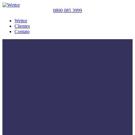
0800 085 3999
Wettor
Clientes
Contato