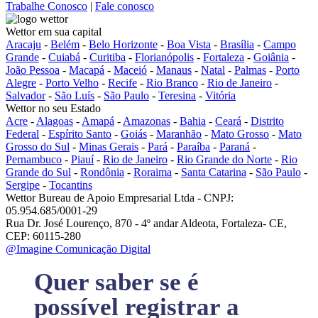
Trabalhe Conosco
|
Fale conosco
Wettor em sua capital
Aracaju
-
Belém
-
Belo Horizonte
-
Boa Vista
-
Brasília
-
Campo
Grande
-
Cuiabá
-
Curitiba
-
Florianópolis
-
Fortaleza
-
Goiânia
-
João Pessoa
-
Macapá
-
Maceió
-
Manaus
-
Natal
-
Palmas
-
Porto
Alegre
-
Porto Velho
-
Recife
-
Rio Branco
-
Rio de Janeiro
-
Salvador
-
São Luís
-
São Paulo
-
Teresina
-
Vitória
Wettor no seu Estado
Acre
-
Alagoas
-
Amapá
-
Amazonas
-
Bahia
-
Ceará
-
Distrito
Federal
-
Espírito Santo
-
Goiás
-
Maranhão
-
Mato Grosso
-
Mato
Grosso do Sul
-
Minas Gerais
-
Pará
-
Paraíba
-
Paraná
-
Pernambuco
-
Piauí
-
Rio de Janeiro
-
Rio Grande do Norte
-
Rio
Grande do Sul
-
Rondônia
-
Roraima
-
Santa Catarina
-
São Paulo
-
Sergipe
-
Tocantins
Wettor Bureau de Apoio Empresarial Ltda - CNPJ:
05.954.685/0001-29
Rua Dr. José Lourenço, 870 - 4º andar Aldeota, Fortaleza- CE,
CEP: 60115-280
@Imagine Comunicação Digital
Quer saber se é
possível registrar a