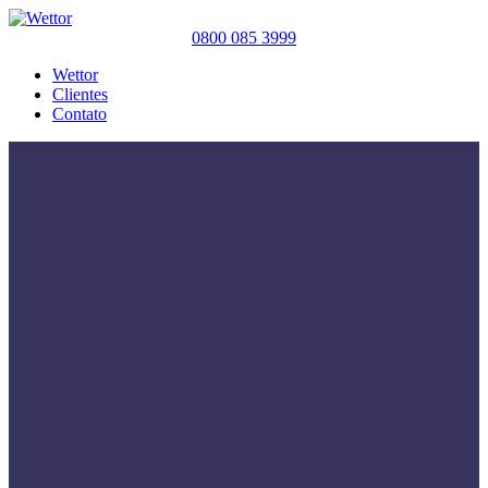
0800 085 3999
Wettor
Clientes
Contato