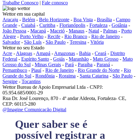
Trabalhe Conosco
|
Fale conosco
Wettor em sua capital
Aracaju
-
Belém
-
Belo Horizonte
-
Boa Vista
-
Brasília
-
Campo
Grande
-
Cuiabá
-
Curitiba
-
Florianópolis
-
Fortaleza
-
Goiânia
-
João Pessoa
-
Macapá
-
Maceió
-
Manaus
-
Natal
-
Palmas
-
Porto
Alegre
-
Porto Velho
-
Recife
-
Rio Branco
-
Rio de Janeiro
-
Salvador
-
São Luís
-
São Paulo
-
Teresina
-
Vitória
Wettor no seu Estado
Acre
-
Alagoas
-
Amapá
-
Amazonas
-
Bahia
-
Ceará
-
Distrito
Federal
-
Espírito Santo
-
Goiás
-
Maranhão
-
Mato Grosso
-
Mato
Grosso do Sul
-
Minas Gerais
-
Pará
-
Paraíba
-
Paraná
-
Pernambuco
-
Piauí
-
Rio de Janeiro
-
Rio Grande do Norte
-
Rio
Grande do Sul
-
Rondônia
-
Roraima
-
Santa Catarina
-
São Paulo
-
Sergipe
-
Tocantins
Wettor Bureau de Apoio Empresarial Ltda - CNPJ:
05.954.685/0001-29
Rua Dr. José Lourenço, 870 - 4º andar Aldeota, Fortaleza- CE,
CEP: 60115-280
@Imagine Comunicação Digital
Quer saber se é
possível registrar a