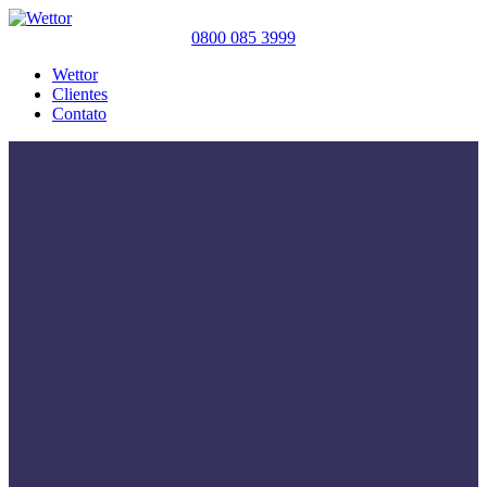
0800 085 3999
Wettor
Clientes
Contato