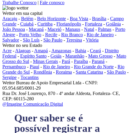
Trabalhe Conosco
|
Fale conosco
Wettor em sua capital
Aracaju
-
Belém
-
Belo Horizonte
-
Boa Vista
-
Brasília
-
Campo
Grande
-
Cuiabá
-
Curitiba
-
Florianópolis
-
Fortaleza
-
Goiânia
-
João Pessoa
-
Macapá
-
Maceió
-
Manaus
-
Natal
-
Palmas
-
Porto
Alegre
-
Porto Velho
-
Recife
-
Rio Branco
-
Rio de Janeiro
-
Salvador
-
São Luís
-
São Paulo
-
Teresina
-
Vitória
Wettor no seu Estado
Acre
-
Alagoas
-
Amapá
-
Amazonas
-
Bahia
-
Ceará
-
Distrito
Federal
-
Espírito Santo
-
Goiás
-
Maranhão
-
Mato Grosso
-
Mato
Grosso do Sul
-
Minas Gerais
-
Pará
-
Paraíba
-
Paraná
-
Pernambuco
-
Piauí
-
Rio de Janeiro
-
Rio Grande do Norte
-
Rio
Grande do Sul
-
Rondônia
-
Roraima
-
Santa Catarina
-
São Paulo
-
Sergipe
-
Tocantins
Wettor Bureau de Apoio Empresarial Ltda - CNPJ:
05.954.685/0001-29
Rua Dr. José Lourenço, 870 - 4º andar Aldeota, Fortaleza- CE,
CEP: 60115-280
@Imagine Comunicação Digital
Quer saber se é
possível registrar a