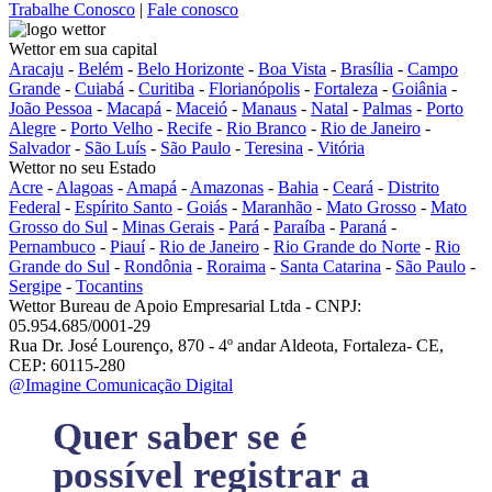
Trabalhe Conosco
|
Fale conosco
Wettor em sua capital
Aracaju
-
Belém
-
Belo Horizonte
-
Boa Vista
-
Brasília
-
Campo
Grande
-
Cuiabá
-
Curitiba
-
Florianópolis
-
Fortaleza
-
Goiânia
-
João Pessoa
-
Macapá
-
Maceió
-
Manaus
-
Natal
-
Palmas
-
Porto
Alegre
-
Porto Velho
-
Recife
-
Rio Branco
-
Rio de Janeiro
-
Salvador
-
São Luís
-
São Paulo
-
Teresina
-
Vitória
Wettor no seu Estado
Acre
-
Alagoas
-
Amapá
-
Amazonas
-
Bahia
-
Ceará
-
Distrito
Federal
-
Espírito Santo
-
Goiás
-
Maranhão
-
Mato Grosso
-
Mato
Grosso do Sul
-
Minas Gerais
-
Pará
-
Paraíba
-
Paraná
-
Pernambuco
-
Piauí
-
Rio de Janeiro
-
Rio Grande do Norte
-
Rio
Grande do Sul
-
Rondônia
-
Roraima
-
Santa Catarina
-
São Paulo
-
Sergipe
-
Tocantins
Wettor Bureau de Apoio Empresarial Ltda - CNPJ:
05.954.685/0001-29
Rua Dr. José Lourenço, 870 - 4º andar Aldeota, Fortaleza- CE,
CEP: 60115-280
@Imagine Comunicação Digital
Quer saber se é
possível registrar a