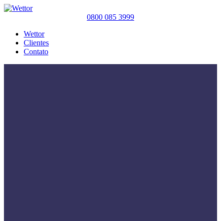
0800 085 3999
Wettor
Clientes
Contato