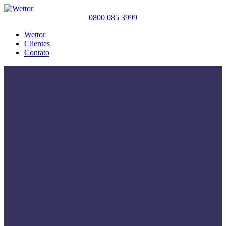
0800 085 3999
Wettor
Clientes
Contato