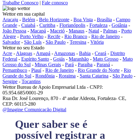
Trabalhe Conosco
|
Fale conosco
Wettor em sua capital
Aracaju
-
Belém
-
Belo Horizonte
-
Boa Vista
-
Brasília
-
Campo
Grande
-
Cuiabá
-
Curitiba
-
Florianópolis
-
Fortaleza
-
Goiânia
-
João Pessoa
-
Macapá
-
Maceió
-
Manaus
-
Natal
-
Palmas
-
Porto
Alegre
-
Porto Velho
-
Recife
-
Rio Branco
-
Rio de Janeiro
-
Salvador
-
São Luís
-
São Paulo
-
Teresina
-
Vitória
Wettor no seu Estado
Acre
-
Alagoas
-
Amapá
-
Amazonas
-
Bahia
-
Ceará
-
Distrito
Federal
-
Espírito Santo
-
Goiás
-
Maranhão
-
Mato Grosso
-
Mato
Grosso do Sul
-
Minas Gerais
-
Pará
-
Paraíba
-
Paraná
-
Pernambuco
-
Piauí
-
Rio de Janeiro
-
Rio Grande do Norte
-
Rio
Grande do Sul
-
Rondônia
-
Roraima
-
Santa Catarina
-
São Paulo
-
Sergipe
-
Tocantins
Wettor Bureau de Apoio Empresarial Ltda - CNPJ:
05.954.685/0001-29
Rua Dr. José Lourenço, 870 - 4º andar Aldeota, Fortaleza- CE,
CEP: 60115-280
@Imagine Comunicação Digital
Quer saber se é
possível registrar a