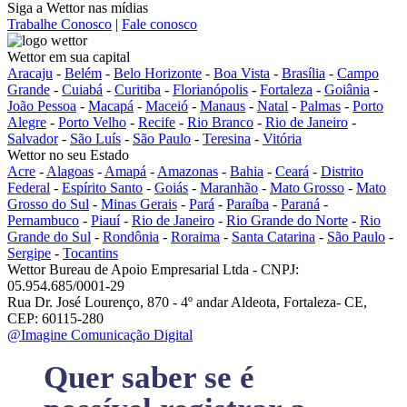
Siga a Wettor nas mídias
Trabalhe Conosco
|
Fale conosco
Wettor em sua capital
Aracaju
-
Belém
-
Belo Horizonte
-
Boa Vista
-
Brasília
-
Campo
Grande
-
Cuiabá
-
Curitiba
-
Florianópolis
-
Fortaleza
-
Goiânia
-
João Pessoa
-
Macapá
-
Maceió
-
Manaus
-
Natal
-
Palmas
-
Porto
Alegre
-
Porto Velho
-
Recife
-
Rio Branco
-
Rio de Janeiro
-
Salvador
-
São Luís
-
São Paulo
-
Teresina
-
Vitória
Wettor no seu Estado
Acre
-
Alagoas
-
Amapá
-
Amazonas
-
Bahia
-
Ceará
-
Distrito
Federal
-
Espírito Santo
-
Goiás
-
Maranhão
-
Mato Grosso
-
Mato
Grosso do Sul
-
Minas Gerais
-
Pará
-
Paraíba
-
Paraná
-
Pernambuco
-
Piauí
-
Rio de Janeiro
-
Rio Grande do Norte
-
Rio
Grande do Sul
-
Rondônia
-
Roraima
-
Santa Catarina
-
São Paulo
-
Sergipe
-
Tocantins
Wettor Bureau de Apoio Empresarial Ltda - CNPJ:
05.954.685/0001-29
Rua Dr. José Lourenço, 870 - 4º andar Aldeota, Fortaleza- CE,
CEP: 60115-280
@Imagine Comunicação Digital
Quer saber se é