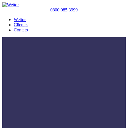
0800 085 3999
Wettor
Clientes
Contato