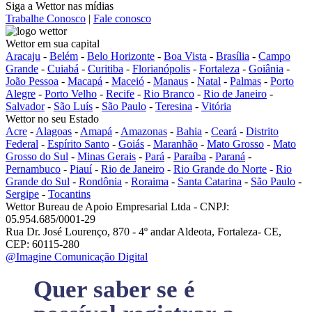
Siga a Wettor nas mídias
Trabalhe Conosco
|
Fale conosco
Wettor em sua capital
Aracaju
-
Belém
-
Belo Horizonte
-
Boa Vista
-
Brasília
-
Campo
Grande
-
Cuiabá
-
Curitiba
-
Florianópolis
-
Fortaleza
-
Goiânia
-
João Pessoa
-
Macapá
-
Maceió
-
Manaus
-
Natal
-
Palmas
-
Porto
Alegre
-
Porto Velho
-
Recife
-
Rio Branco
-
Rio de Janeiro
-
Salvador
-
São Luís
-
São Paulo
-
Teresina
-
Vitória
Wettor no seu Estado
Acre
-
Alagoas
-
Amapá
-
Amazonas
-
Bahia
-
Ceará
-
Distrito
Federal
-
Espírito Santo
-
Goiás
-
Maranhão
-
Mato Grosso
-
Mato
Grosso do Sul
-
Minas Gerais
-
Pará
-
Paraíba
-
Paraná
-
Pernambuco
-
Piauí
-
Rio de Janeiro
-
Rio Grande do Norte
-
Rio
Grande do Sul
-
Rondônia
-
Roraima
-
Santa Catarina
-
São Paulo
-
Sergipe
-
Tocantins
Wettor Bureau de Apoio Empresarial Ltda - CNPJ:
05.954.685/0001-29
Rua Dr. José Lourenço, 870 - 4º andar Aldeota, Fortaleza- CE,
CEP: 60115-280
@Imagine Comunicação Digital
Quer saber se é