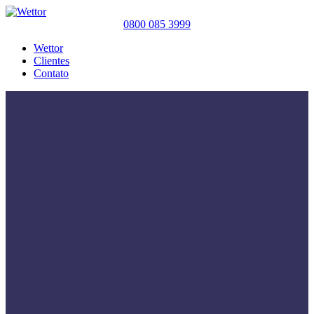
0800 085 3999
Wettor
Clientes
Contato