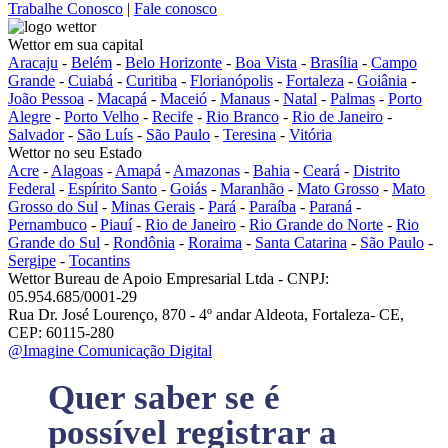
Trabalhe Conosco
|
Fale conosco
Wettor em sua capital
Aracaju
-
Belém
-
Belo Horizonte
-
Boa Vista
-
Brasília
-
Campo
Grande
-
Cuiabá
-
Curitiba
-
Florianópolis
-
Fortaleza
-
Goiânia
-
João Pessoa
-
Macapá
-
Maceió
-
Manaus
-
Natal
-
Palmas
-
Porto
Alegre
-
Porto Velho
-
Recife
-
Rio Branco
-
Rio de Janeiro
-
Salvador
-
São Luís
-
São Paulo
-
Teresina
-
Vitória
Wettor no seu Estado
Acre
-
Alagoas
-
Amapá
-
Amazonas
-
Bahia
-
Ceará
-
Distrito
Federal
-
Espírito Santo
-
Goiás
-
Maranhão
-
Mato Grosso
-
Mato
Grosso do Sul
-
Minas Gerais
-
Pará
-
Paraíba
-
Paraná
-
Pernambuco
-
Piauí
-
Rio de Janeiro
-
Rio Grande do Norte
-
Rio
Grande do Sul
-
Rondônia
-
Roraima
-
Santa Catarina
-
São Paulo
-
Sergipe
-
Tocantins
Wettor Bureau de Apoio Empresarial Ltda - CNPJ:
05.954.685/0001-29
Rua Dr. José Lourenço, 870 - 4º andar Aldeota, Fortaleza- CE,
CEP: 60115-280
@Imagine Comunicação Digital
Quer saber se é
possível registrar a