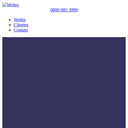
0800 085 3999
Wettor
Clientes
Contato