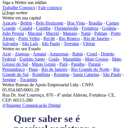
Siga a Wettor nas mídias
Trabalhe Conosco
|
Fale conosco
Wettor em sua capital
Aracaju
-
Belém
-
Belo Horizonte
-
Boa Vista
-
Brasília
-
Campo
Grande
-
Cuiabá
-
Curitiba
-
Florianópolis
-
Fortaleza
-
Goiânia
-
João Pessoa
-
Macapá
-
Maceió
-
Manaus
-
Natal
-
Palmas
-
Porto
Alegre
-
Porto Velho
-
Recife
-
Rio Branco
-
Rio de Janeiro
-
Salvador
-
São Luís
-
São Paulo
-
Teresina
-
Vitória
Wettor no seu Estado
Acre
-
Alagoas
-
Amapá
-
Amazonas
-
Bahia
-
Ceará
-
Distrito
Federal
-
Espírito Santo
-
Goiás
-
Maranhão
-
Mato Grosso
-
Mato
Grosso do Sul
-
Minas Gerais
-
Pará
-
Paraíba
-
Paraná
-
Pernambuco
-
Piauí
-
Rio de Janeiro
-
Rio Grande do Norte
-
Rio
Grande do Sul
-
Rondônia
-
Roraima
-
Santa Catarina
-
São Paulo
-
Sergipe
-
Tocantins
Wettor Bureau de Apoio Empresarial Ltda - CNPJ:
05.954.685/0001-29
Rua Dr. José Lourenço, 870 - 4º andar Aldeota, Fortaleza- CE,
CEP: 60115-280
@Imagine Comunicação Digital
Quer saber se é