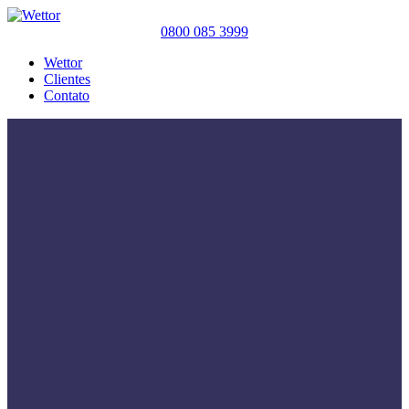
0800 085 3999
Wettor
Clientes
Contato