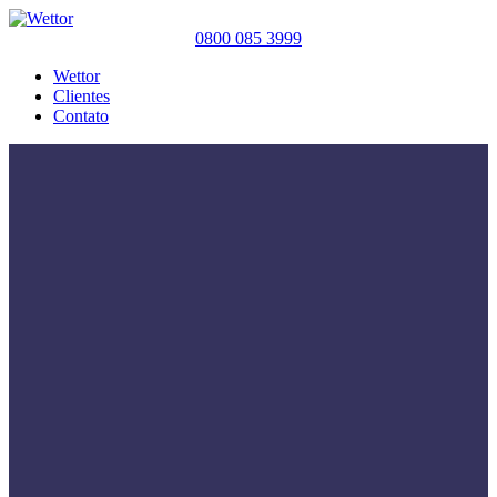
0800 085 3999
Wettor
Clientes
Contato