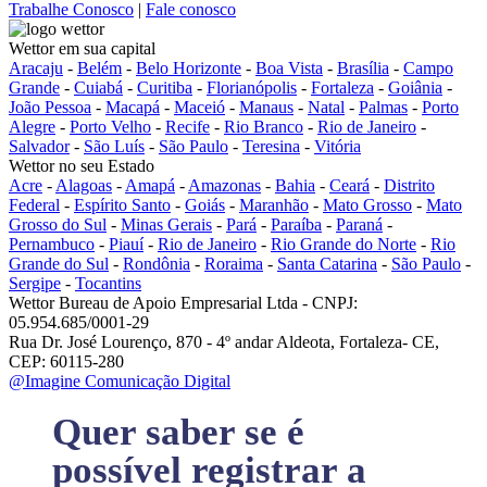
Trabalhe Conosco
|
Fale conosco
Wettor em sua capital
Aracaju
-
Belém
-
Belo Horizonte
-
Boa Vista
-
Brasília
-
Campo
Grande
-
Cuiabá
-
Curitiba
-
Florianópolis
-
Fortaleza
-
Goiânia
-
João Pessoa
-
Macapá
-
Maceió
-
Manaus
-
Natal
-
Palmas
-
Porto
Alegre
-
Porto Velho
-
Recife
-
Rio Branco
-
Rio de Janeiro
-
Salvador
-
São Luís
-
São Paulo
-
Teresina
-
Vitória
Wettor no seu Estado
Acre
-
Alagoas
-
Amapá
-
Amazonas
-
Bahia
-
Ceará
-
Distrito
Federal
-
Espírito Santo
-
Goiás
-
Maranhão
-
Mato Grosso
-
Mato
Grosso do Sul
-
Minas Gerais
-
Pará
-
Paraíba
-
Paraná
-
Pernambuco
-
Piauí
-
Rio de Janeiro
-
Rio Grande do Norte
-
Rio
Grande do Sul
-
Rondônia
-
Roraima
-
Santa Catarina
-
São Paulo
-
Sergipe
-
Tocantins
Wettor Bureau de Apoio Empresarial Ltda - CNPJ:
05.954.685/0001-29
Rua Dr. José Lourenço, 870 - 4º andar Aldeota, Fortaleza- CE,
CEP: 60115-280
@Imagine Comunicação Digital
Quer saber se é
possível registrar a