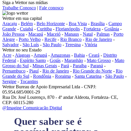
Siga a Wettor nas mídias
Trabalhe Conosco
|
Fale conosco
Wettor em sua capital
Aracaju
-
Belém
-
Belo Horizonte
-
Boa Vista
-
Brasília
-
Campo
Grande
-
Cuiabá
-
Curitiba
-
Florianópolis
-
Fortaleza
-
Goiânia
-
João Pessoa
-
Macapá
-
Maceió
-
Manaus
-
Natal
-
Palmas
-
Porto
Alegre
-
Porto Velho
-
Recife
-
Rio Branco
-
Rio de Janeiro
-
Salvador
-
São Luís
-
São Paulo
-
Teresina
-
Vitória
Wettor no seu Estado
Acre
-
Alagoas
-
Amapá
-
Amazonas
-
Bahia
-
Ceará
-
Distrito
Federal
-
Espírito Santo
-
Goiás
-
Maranhão
-
Mato Grosso
-
Mato
Grosso do Sul
-
Minas Gerais
-
Pará
-
Paraíba
-
Paraná
-
Pernambuco
-
Piauí
-
Rio de Janeiro
-
Rio Grande do Norte
-
Rio
Grande do Sul
-
Rondônia
-
Roraima
-
Santa Catarina
-
São Paulo
-
Sergipe
-
Tocantins
Wettor Bureau de Apoio Empresarial Ltda - CNPJ:
05.954.685/0001-29
Rua Dr. José Lourenço, 870 - 4º andar Aldeota, Fortaleza- CE,
CEP: 60115-280
@Imagine Comunicação Digital
Quer saber se é