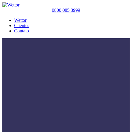
0800 085 3999
Wettor
Clientes
Contato