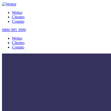
Wettor
Clientes
Contato
0800 085 3999
Wettor
Clientes
Contato