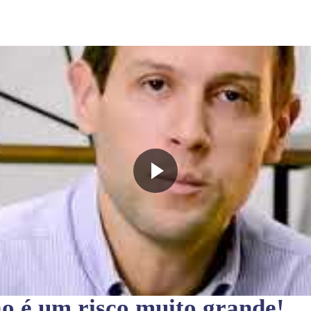
ão
é um risco muito grande!