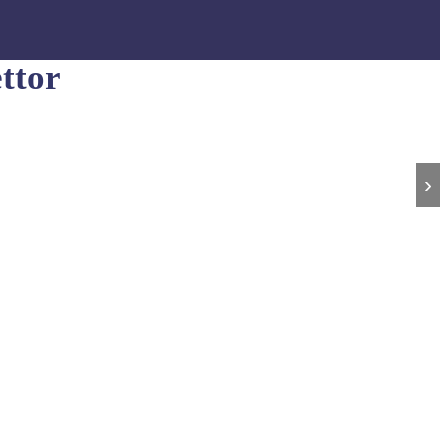
ttor
›