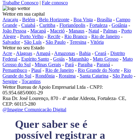
Trabalhe Conosco
|
Fale conosco
Wettor em sua capital
Aracaju
-
Belém
-
Belo Horizonte
-
Boa Vista
-
Brasília
-
Campo
Grande
-
Cuiabá
-
Curitiba
-
Florianópolis
-
Fortaleza
-
Goiânia
-
João Pessoa
-
Macapá
-
Maceió
-
Manaus
-
Natal
-
Palmas
-
Porto
Alegre
-
Porto Velho
-
Recife
-
Rio Branco
-
Rio de Janeiro
-
Salvador
-
São Luís
-
São Paulo
-
Teresina
-
Vitória
Wettor no seu Estado
Acre
-
Alagoas
-
Amapá
-
Amazonas
-
Bahia
-
Ceará
-
Distrito
Federal
-
Espírito Santo
-
Goiás
-
Maranhão
-
Mato Grosso
-
Mato
Grosso do Sul
-
Minas Gerais
-
Pará
-
Paraíba
-
Paraná
-
Pernambuco
-
Piauí
-
Rio de Janeiro
-
Rio Grande do Norte
-
Rio
Grande do Sul
-
Rondônia
-
Roraima
-
Santa Catarina
-
São Paulo
-
Sergipe
-
Tocantins
Wettor Bureau de Apoio Empresarial Ltda - CNPJ:
05.954.685/0001-29
Rua Dr. José Lourenço, 870 - 4º andar Aldeota, Fortaleza- CE,
CEP: 60115-280
@Imagine Comunicação Digital
Quer saber se é
possível registrar a