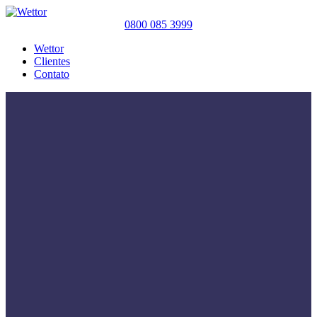
0800 085 3999
Wettor
Clientes
Contato