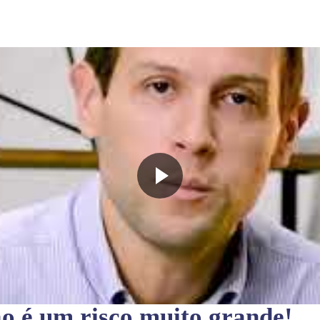
ão
é um risco muito grande!