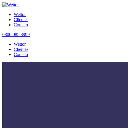
Wettor
Clientes
Contato
0800 085 3999
Wettor
Clientes
Contato