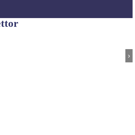
ttor
›