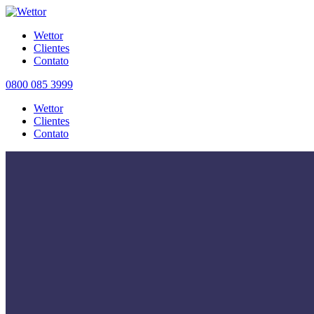
Wettor
Clientes
Contato
0800 085 3999
Wettor
Clientes
Contato