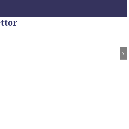
ttor
›