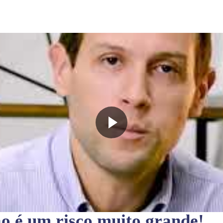
ão
é um risco muito grande!