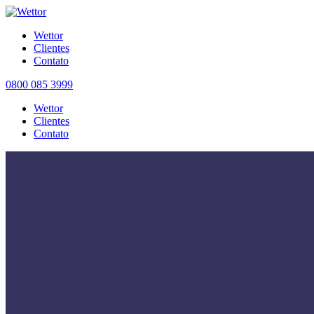
Wettor
Clientes
Contato
0800 085 3999
Wettor
Clientes
Contato