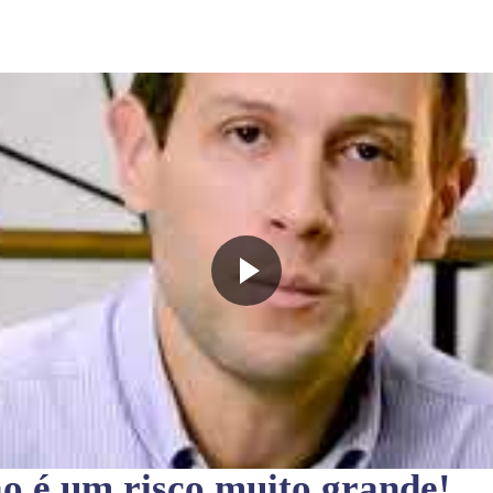
ão
é um risco muito grande!