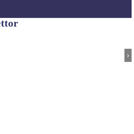
ttor
›