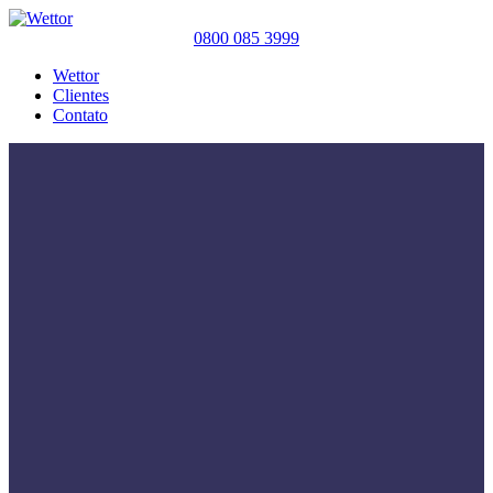
0800 085 3999
Wettor
Clientes
Contato