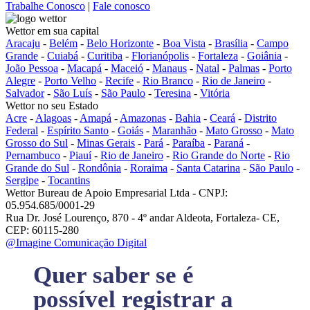
Trabalhe Conosco
|
Fale conosco
Wettor em sua capital
Aracaju
-
Belém
-
Belo Horizonte
-
Boa Vista
-
Brasília
-
Campo
Grande
-
Cuiabá
-
Curitiba
-
Florianópolis
-
Fortaleza
-
Goiânia
-
João Pessoa
-
Macapá
-
Maceió
-
Manaus
-
Natal
-
Palmas
-
Porto
Alegre
-
Porto Velho
-
Recife
-
Rio Branco
-
Rio de Janeiro
-
Salvador
-
São Luís
-
São Paulo
-
Teresina
-
Vitória
Wettor no seu Estado
Acre
-
Alagoas
-
Amapá
-
Amazonas
-
Bahia
-
Ceará
-
Distrito
Federal
-
Espírito Santo
-
Goiás
-
Maranhão
-
Mato Grosso
-
Mato
Grosso do Sul
-
Minas Gerais
-
Pará
-
Paraíba
-
Paraná
-
Pernambuco
-
Piauí
-
Rio de Janeiro
-
Rio Grande do Norte
-
Rio
Grande do Sul
-
Rondônia
-
Roraima
-
Santa Catarina
-
São Paulo
-
Sergipe
-
Tocantins
Wettor Bureau de Apoio Empresarial Ltda - CNPJ:
05.954.685/0001-29
Rua Dr. José Lourenço, 870 - 4º andar Aldeota, Fortaleza- CE,
CEP: 60115-280
@Imagine Comunicação Digital
Quer saber se é
possível registrar a