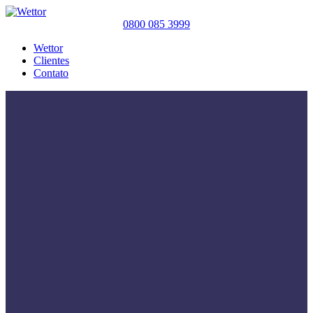
0800 085 3999
Wettor
Clientes
Contato