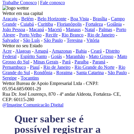
Trabalhe Conosco
|
Fale conosco
Wettor em sua capital
Aracaju
-
Belém
-
Belo Horizonte
-
Boa Vista
-
Brasília
-
Campo
Grande
-
Cuiabá
-
Curitiba
-
Florianópolis
-
Fortaleza
-
Goiânia
-
João Pessoa
-
Macapá
-
Maceió
-
Manaus
-
Natal
-
Palmas
-
Porto
Alegre
-
Porto Velho
-
Recife
-
Rio Branco
-
Rio de Janeiro
-
Salvador
-
São Luís
-
São Paulo
-
Teresina
-
Vitória
Wettor no seu Estado
Acre
-
Alagoas
-
Amapá
-
Amazonas
-
Bahia
-
Ceará
-
Distrito
Federal
-
Espírito Santo
-
Goiás
-
Maranhão
-
Mato Grosso
-
Mato
Grosso do Sul
-
Minas Gerais
-
Pará
-
Paraíba
-
Paraná
-
Pernambuco
-
Piauí
-
Rio de Janeiro
-
Rio Grande do Norte
-
Rio
Grande do Sul
-
Rondônia
-
Roraima
-
Santa Catarina
-
São Paulo
-
Sergipe
-
Tocantins
Wettor Bureau de Apoio Empresarial Ltda - CNPJ:
05.954.685/0001-29
Rua Dr. José Lourenço, 870 - 4º andar Aldeota, Fortaleza- CE,
CEP: 60115-280
@Imagine Comunicação Digital
Quer saber se é
possível registrar a