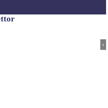
ttor
›