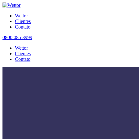
Wettor
Clientes
Contato
0800 085 3999
Wettor
Clientes
Contato