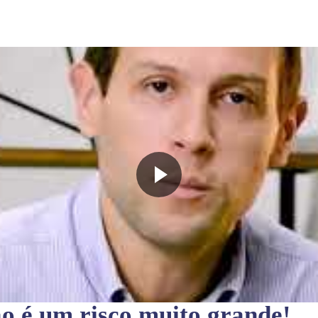
ão
é um risco muito grande!