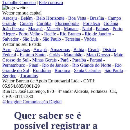
Trabalhe Conosco
|
Fale conosco
Wettor em sua capital
Aracaju
-
Belém
-
Belo Horizonte
-
Boa Vista
-
Brasília
-
Campo
Grande
-
Cuiabá
-
Curitiba
-
Florianópolis
-
Fortaleza
-
Goiânia
-
João Pessoa
-
Macapá
-
Maceió
-
Manaus
-
Natal
-
Palmas
-
Porto
Alegre
-
Porto Velho
-
Recife
-
Rio Branco
-
Rio de Janeiro
-
Salvador
-
São Luís
-
São Paulo
-
Teresina
-
Vitória
Wettor no seu Estado
Acre
-
Alagoas
-
Amapá
-
Amazonas
-
Bahia
-
Ceará
-
Distrito
Federal
-
Espírito Santo
-
Goiás
-
Maranhão
-
Mato Grosso
-
Mato
Grosso do Sul
-
Minas Gerais
-
Pará
-
Paraíba
-
Paraná
-
Pernambuco
-
Piauí
-
Rio de Janeiro
-
Rio Grande do Norte
-
Rio
Grande do Sul
-
Rondônia
-
Roraima
-
Santa Catarina
-
São Paulo
-
Sergipe
-
Tocantins
Wettor Bureau de Apoio Empresarial Ltda - CNPJ:
05.954.685/0001-29
Rua Dr. José Lourenço, 870 - 4º andar Aldeota, Fortaleza- CE,
CEP: 60115-280
@Imagine Comunicação Digital
Quer saber se é
possível registrar a