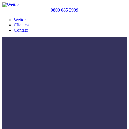
0800 085 3999
Wettor
Clientes
Contato