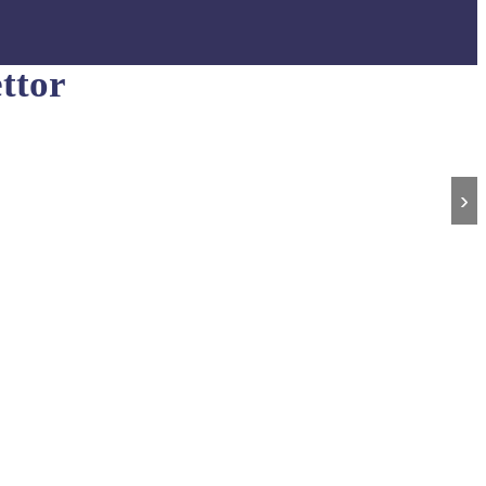
ttor
›