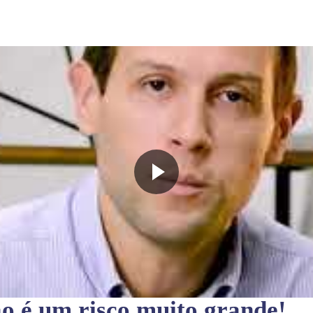
ão
é um risco muito grande!