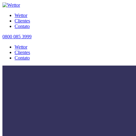
Wettor
Clientes
Contato
0800 085 3999
Wettor
Clientes
Contato