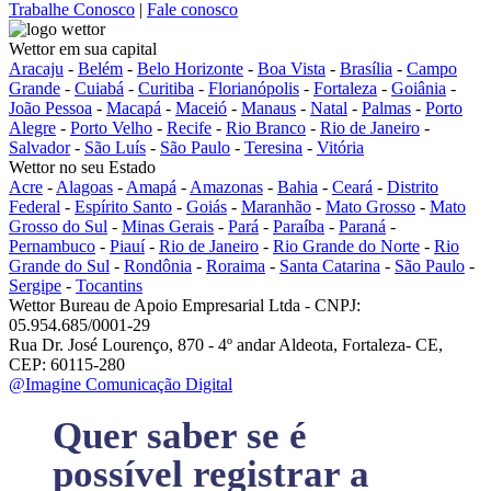
Trabalhe Conosco
|
Fale conosco
Wettor em sua capital
Aracaju
-
Belém
-
Belo Horizonte
-
Boa Vista
-
Brasília
-
Campo
Grande
-
Cuiabá
-
Curitiba
-
Florianópolis
-
Fortaleza
-
Goiânia
-
João Pessoa
-
Macapá
-
Maceió
-
Manaus
-
Natal
-
Palmas
-
Porto
Alegre
-
Porto Velho
-
Recife
-
Rio Branco
-
Rio de Janeiro
-
Salvador
-
São Luís
-
São Paulo
-
Teresina
-
Vitória
Wettor no seu Estado
Acre
-
Alagoas
-
Amapá
-
Amazonas
-
Bahia
-
Ceará
-
Distrito
Federal
-
Espírito Santo
-
Goiás
-
Maranhão
-
Mato Grosso
-
Mato
Grosso do Sul
-
Minas Gerais
-
Pará
-
Paraíba
-
Paraná
-
Pernambuco
-
Piauí
-
Rio de Janeiro
-
Rio Grande do Norte
-
Rio
Grande do Sul
-
Rondônia
-
Roraima
-
Santa Catarina
-
São Paulo
-
Sergipe
-
Tocantins
Wettor Bureau de Apoio Empresarial Ltda - CNPJ:
05.954.685/0001-29
Rua Dr. José Lourenço, 870 - 4º andar Aldeota, Fortaleza- CE,
CEP: 60115-280
@Imagine Comunicação Digital
Quer saber se é
possível registrar a