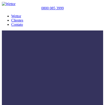
0800 085 3999
Wettor
Clientes
Contato