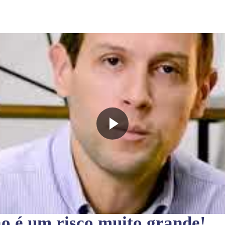
ão
é um risco muito grande!