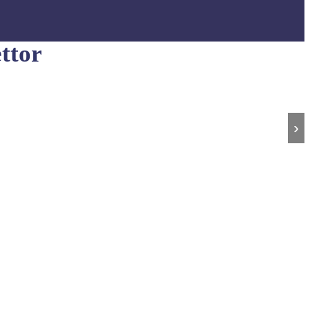
ttor
›