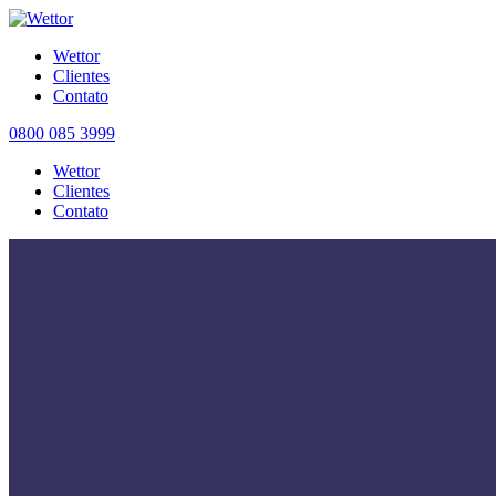
Wettor
Clientes
Contato
0800 085 3999
Wettor
Clientes
Contato