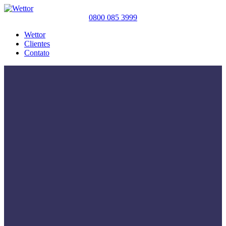
0800 085 3999
Wettor
Clientes
Contato