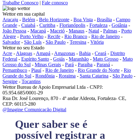
Trabalhe Conosco
|
Fale conosco
Wettor em sua capital
Aracaju
-
Belém
-
Belo Horizonte
-
Boa Vista
-
Brasília
-
Campo
Grande
-
Cuiabá
-
Curitiba
-
Florianópolis
-
Fortaleza
-
Goiânia
-
João Pessoa
-
Macapá
-
Maceió
-
Manaus
-
Natal
-
Palmas
-
Porto
Alegre
-
Porto Velho
-
Recife
-
Rio Branco
-
Rio de Janeiro
-
Salvador
-
São Luís
-
São Paulo
-
Teresina
-
Vitória
Wettor no seu Estado
Acre
-
Alagoas
-
Amapá
-
Amazonas
-
Bahia
-
Ceará
-
Distrito
Federal
-
Espírito Santo
-
Goiás
-
Maranhão
-
Mato Grosso
-
Mato
Grosso do Sul
-
Minas Gerais
-
Pará
-
Paraíba
-
Paraná
-
Pernambuco
-
Piauí
-
Rio de Janeiro
-
Rio Grande do Norte
-
Rio
Grande do Sul
-
Rondônia
-
Roraima
-
Santa Catarina
-
São Paulo
-
Sergipe
-
Tocantins
Wettor Bureau de Apoio Empresarial Ltda - CNPJ:
05.954.685/0001-29
Rua Dr. José Lourenço, 870 - 4º andar Aldeota, Fortaleza- CE,
CEP: 60115-280
@Imagine Comunicação Digital
Quer saber se é
possível registrar a