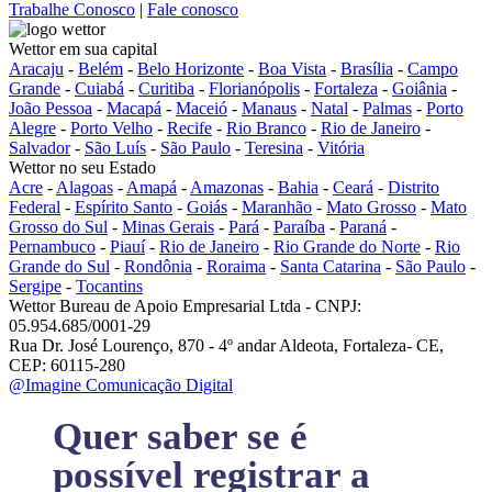
Trabalhe Conosco
|
Fale conosco
Wettor em sua capital
Aracaju
-
Belém
-
Belo Horizonte
-
Boa Vista
-
Brasília
-
Campo
Grande
-
Cuiabá
-
Curitiba
-
Florianópolis
-
Fortaleza
-
Goiânia
-
João Pessoa
-
Macapá
-
Maceió
-
Manaus
-
Natal
-
Palmas
-
Porto
Alegre
-
Porto Velho
-
Recife
-
Rio Branco
-
Rio de Janeiro
-
Salvador
-
São Luís
-
São Paulo
-
Teresina
-
Vitória
Wettor no seu Estado
Acre
-
Alagoas
-
Amapá
-
Amazonas
-
Bahia
-
Ceará
-
Distrito
Federal
-
Espírito Santo
-
Goiás
-
Maranhão
-
Mato Grosso
-
Mato
Grosso do Sul
-
Minas Gerais
-
Pará
-
Paraíba
-
Paraná
-
Pernambuco
-
Piauí
-
Rio de Janeiro
-
Rio Grande do Norte
-
Rio
Grande do Sul
-
Rondônia
-
Roraima
-
Santa Catarina
-
São Paulo
-
Sergipe
-
Tocantins
Wettor Bureau de Apoio Empresarial Ltda - CNPJ:
05.954.685/0001-29
Rua Dr. José Lourenço, 870 - 4º andar Aldeota, Fortaleza- CE,
CEP: 60115-280
@Imagine Comunicação Digital
Quer saber se é
possível registrar a