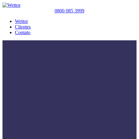
0800 085 3999
Wettor
Clientes
Contato