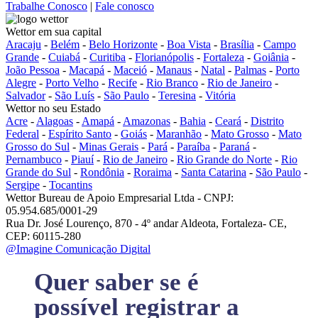
Trabalhe Conosco
|
Fale conosco
Wettor em sua capital
Aracaju
-
Belém
-
Belo Horizonte
-
Boa Vista
-
Brasília
-
Campo
Grande
-
Cuiabá
-
Curitiba
-
Florianópolis
-
Fortaleza
-
Goiânia
-
João Pessoa
-
Macapá
-
Maceió
-
Manaus
-
Natal
-
Palmas
-
Porto
Alegre
-
Porto Velho
-
Recife
-
Rio Branco
-
Rio de Janeiro
-
Salvador
-
São Luís
-
São Paulo
-
Teresina
-
Vitória
Wettor no seu Estado
Acre
-
Alagoas
-
Amapá
-
Amazonas
-
Bahia
-
Ceará
-
Distrito
Federal
-
Espírito Santo
-
Goiás
-
Maranhão
-
Mato Grosso
-
Mato
Grosso do Sul
-
Minas Gerais
-
Pará
-
Paraíba
-
Paraná
-
Pernambuco
-
Piauí
-
Rio de Janeiro
-
Rio Grande do Norte
-
Rio
Grande do Sul
-
Rondônia
-
Roraima
-
Santa Catarina
-
São Paulo
-
Sergipe
-
Tocantins
Wettor Bureau de Apoio Empresarial Ltda - CNPJ:
05.954.685/0001-29
Rua Dr. José Lourenço, 870 - 4º andar Aldeota, Fortaleza- CE,
CEP: 60115-280
@Imagine Comunicação Digital
Quer saber se é
possível registrar a