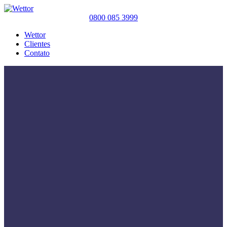
0800 085 3999
Wettor
Clientes
Contato