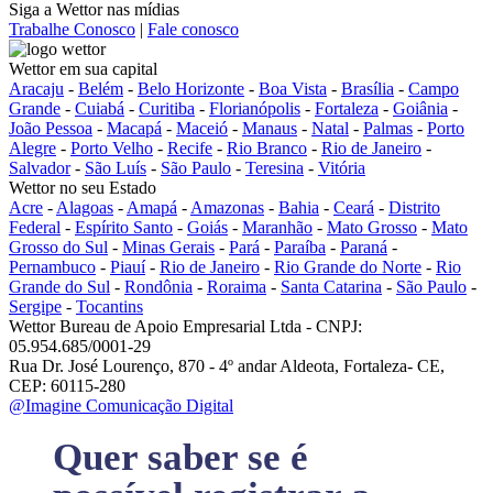
Siga a Wettor nas mídias
Trabalhe Conosco
|
Fale conosco
Wettor em sua capital
Aracaju
-
Belém
-
Belo Horizonte
-
Boa Vista
-
Brasília
-
Campo
Grande
-
Cuiabá
-
Curitiba
-
Florianópolis
-
Fortaleza
-
Goiânia
-
João Pessoa
-
Macapá
-
Maceió
-
Manaus
-
Natal
-
Palmas
-
Porto
Alegre
-
Porto Velho
-
Recife
-
Rio Branco
-
Rio de Janeiro
-
Salvador
-
São Luís
-
São Paulo
-
Teresina
-
Vitória
Wettor no seu Estado
Acre
-
Alagoas
-
Amapá
-
Amazonas
-
Bahia
-
Ceará
-
Distrito
Federal
-
Espírito Santo
-
Goiás
-
Maranhão
-
Mato Grosso
-
Mato
Grosso do Sul
-
Minas Gerais
-
Pará
-
Paraíba
-
Paraná
-
Pernambuco
-
Piauí
-
Rio de Janeiro
-
Rio Grande do Norte
-
Rio
Grande do Sul
-
Rondônia
-
Roraima
-
Santa Catarina
-
São Paulo
-
Sergipe
-
Tocantins
Wettor Bureau de Apoio Empresarial Ltda - CNPJ:
05.954.685/0001-29
Rua Dr. José Lourenço, 870 - 4º andar Aldeota, Fortaleza- CE,
CEP: 60115-280
@Imagine Comunicação Digital
Quer saber se é