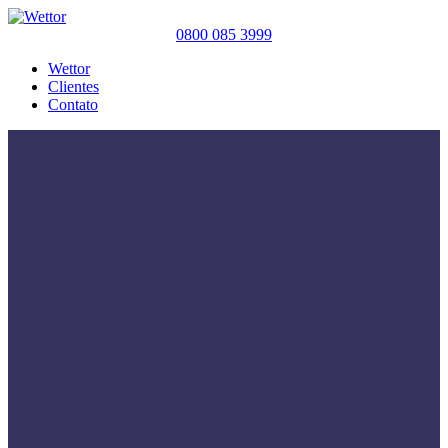
0800 085 3999
Wettor
Clientes
Contato