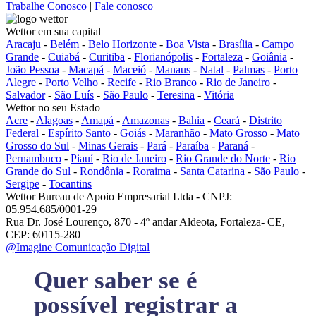
Trabalhe Conosco
|
Fale conosco
Wettor em sua capital
Aracaju
-
Belém
-
Belo Horizonte
-
Boa Vista
-
Brasília
-
Campo
Grande
-
Cuiabá
-
Curitiba
-
Florianópolis
-
Fortaleza
-
Goiânia
-
João Pessoa
-
Macapá
-
Maceió
-
Manaus
-
Natal
-
Palmas
-
Porto
Alegre
-
Porto Velho
-
Recife
-
Rio Branco
-
Rio de Janeiro
-
Salvador
-
São Luís
-
São Paulo
-
Teresina
-
Vitória
Wettor no seu Estado
Acre
-
Alagoas
-
Amapá
-
Amazonas
-
Bahia
-
Ceará
-
Distrito
Federal
-
Espírito Santo
-
Goiás
-
Maranhão
-
Mato Grosso
-
Mato
Grosso do Sul
-
Minas Gerais
-
Pará
-
Paraíba
-
Paraná
-
Pernambuco
-
Piauí
-
Rio de Janeiro
-
Rio Grande do Norte
-
Rio
Grande do Sul
-
Rondônia
-
Roraima
-
Santa Catarina
-
São Paulo
-
Sergipe
-
Tocantins
Wettor Bureau de Apoio Empresarial Ltda - CNPJ:
05.954.685/0001-29
Rua Dr. José Lourenço, 870 - 4º andar Aldeota, Fortaleza- CE,
CEP: 60115-280
@Imagine Comunicação Digital
Quer saber se é
possível registrar a