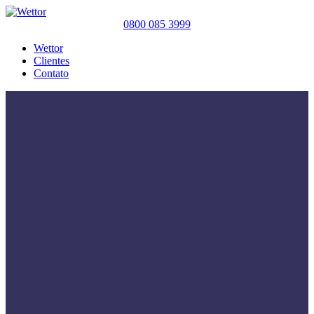
0800 085 3999
Wettor
Clientes
Contato