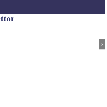
ttor
›