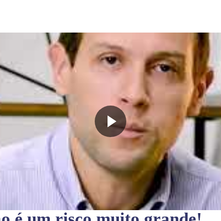
ão
é um risco muito grande!