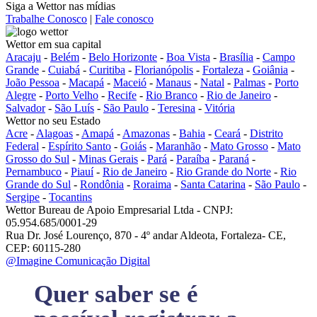
Siga a Wettor nas mídias
Trabalhe Conosco
|
Fale conosco
Wettor em sua capital
Aracaju
-
Belém
-
Belo Horizonte
-
Boa Vista
-
Brasília
-
Campo
Grande
-
Cuiabá
-
Curitiba
-
Florianópolis
-
Fortaleza
-
Goiânia
-
João Pessoa
-
Macapá
-
Maceió
-
Manaus
-
Natal
-
Palmas
-
Porto
Alegre
-
Porto Velho
-
Recife
-
Rio Branco
-
Rio de Janeiro
-
Salvador
-
São Luís
-
São Paulo
-
Teresina
-
Vitória
Wettor no seu Estado
Acre
-
Alagoas
-
Amapá
-
Amazonas
-
Bahia
-
Ceará
-
Distrito
Federal
-
Espírito Santo
-
Goiás
-
Maranhão
-
Mato Grosso
-
Mato
Grosso do Sul
-
Minas Gerais
-
Pará
-
Paraíba
-
Paraná
-
Pernambuco
-
Piauí
-
Rio de Janeiro
-
Rio Grande do Norte
-
Rio
Grande do Sul
-
Rondônia
-
Roraima
-
Santa Catarina
-
São Paulo
-
Sergipe
-
Tocantins
Wettor Bureau de Apoio Empresarial Ltda - CNPJ:
05.954.685/0001-29
Rua Dr. José Lourenço, 870 - 4º andar Aldeota, Fortaleza- CE,
CEP: 60115-280
@Imagine Comunicação Digital
Quer saber se é