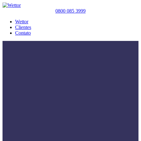
0800 085 3999
Wettor
Clientes
Contato